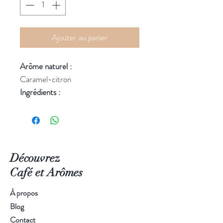
Ajouter au panier
Arôme naturel :
Caramel-citron
Ingrédients :
R
ooibos naturel, fève de cacao
concassée, caramel (sucre, sirop de
glucose, crème, beurre, sel de
Guérande), écorces de citron (6%),
Découvrez
arôme naturel. Mélange premium
élaboré avec des ingrédients issus de
Café et Arômes
l'agriculture durable et des arômes
À propos
naturels.
Blog
Dosage
: 15 - 20 g/L
Contact
Temps d'infusion
: 7 - 10 Min