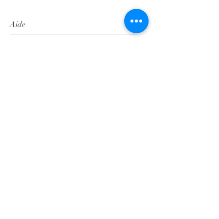
Température d'infusion
: 100 ° C
Aide
Livraison
Politique du magasin
Modes de paiement
Mentions légales
Politique de confidentialité
Conditions d'utilisation
Suivez-nous
Facebook
Instagram