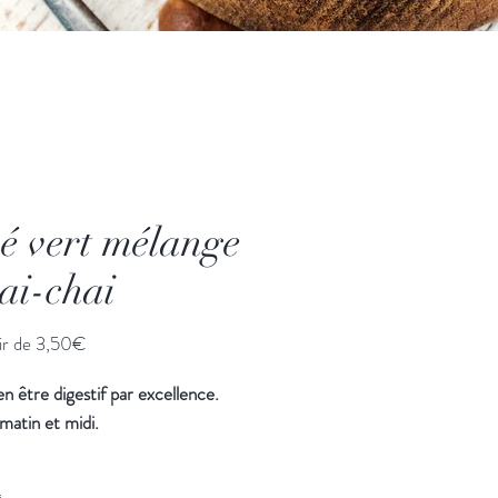
é vert mélange
ai-chai
Prix
ir de
3,50€
promotionnel
en être digestif par excellence.
 matin et midi.
ges Chai