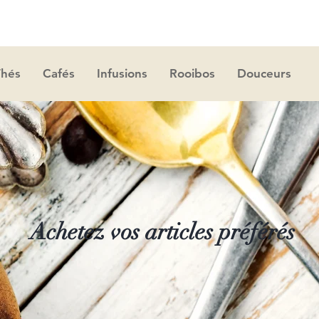
Thés
Cafés
Infusions
Rooibos
Douceurs
Achetez vos articles préférés