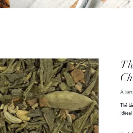
Th
Ch
À part
Thé bi
Idéeal
Mélan