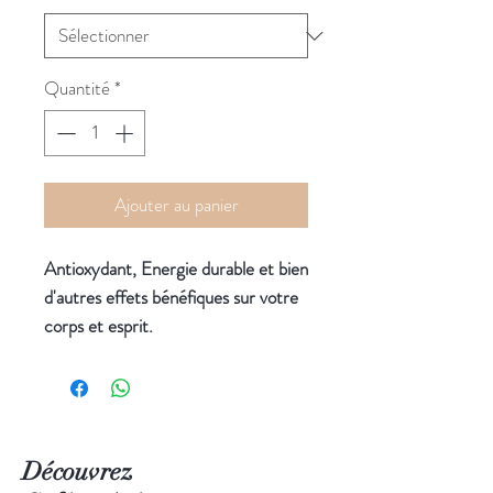
Quantité
*
Ajouter au panier
Antioxydant, Energie durable et bien
d'autres effets bénéfiques sur votre
corps et esprit.
Ingrédients :
Matcha Japonais de
CérémonieSeijaku . I
ssu de
Découvrez
l’agriculture biologique