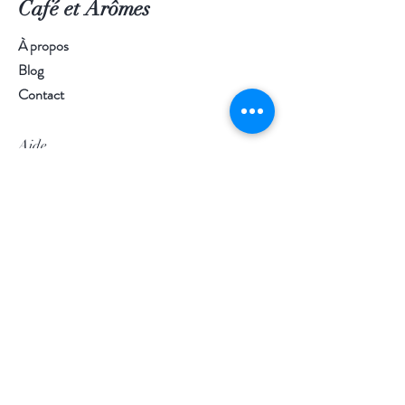
Café et Arômes
Dosage :
1 à 1,5/100ml
À propos
Temps d'infusion
: 20 sec
Blog
Température d'infusion
: 70 ° C
Contact
Certification :
Bio : Produit issu de l’agriculture
Aide
biologique FR-BIO-01
Certification selon le Règlement
Livraison
européen de l'agriculture biologique.
Politique du magasin
Agriculture non-UE
Modes de paiement
Mentions légales
Politique de confidentialité
Conditions d'utilisation
Suivez-nous